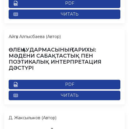
PDF
ЧИТАТЬ
Айгүл Алпысбаева (Автор)
ӨЛЕҢ АУДАРМАСЫНЫҢ ТАРИХЫ:
МӘДЕНИ САБАҚТАСТЫҚ ПЕН
ПОЭТИКАЛЫҚ ИНТЕРПРЕТАЦИЯ
ДӘСТҮРІ
PDF
ЧИТАТЬ
Д. Жаксылыков (Автор)