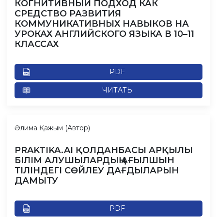
КОГНИТИВНЫЙ ПОДХОД КАК
СРЕДСТВО РАЗВИТИЯ
КОММУНИКАТИВНЫХ НАВЫКОВ НА
УРОКАХ АНГЛИЙСКОГО ЯЗЫКА В 10–11
КЛАССАХ
PDF
ЧИТАТЬ
Әлима Қажым (Автор)
PRAKTIKA.AI ҚОЛДАНБАСЫ АРҚЫЛЫ
БІЛІМ АЛУШЫЛАРДЫҢ АҒЫЛШЫН
ТІЛІНДЕГІ СӨЙЛЕУ ДАҒДЫЛАРЫН
ДАМЫТУ
PDF