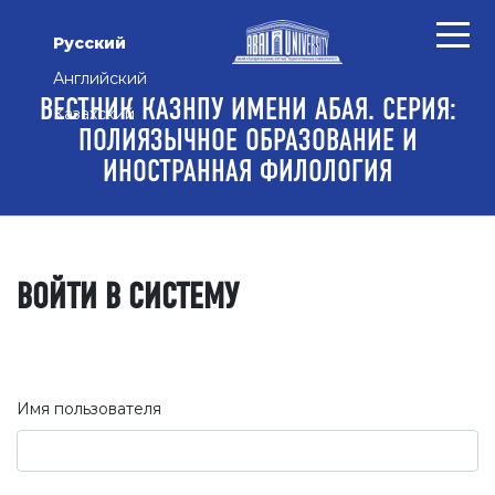
Перейти к основному контенту
Перейти к главному меню навигации
Перейти к нижнему колонтитулу сайта
Русский
Английский
ВЕСТНИК КАЗНПУ ИМЕНИ АБАЯ. СЕРИЯ:
Казахский
ПОЛИЯЗЫЧНОЕ ОБРАЗОВАНИЕ И
ИНОСТРАННАЯ ФИЛОЛОГИЯ
ВОЙТИ В СИСТЕМУ
Имя пользователя